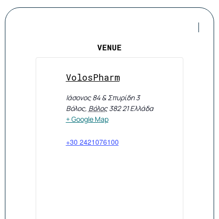
VENUE
VolosPharm
Ιάσονος 84 & Σπυρίδη 3
Βόλος
,
Βόλος
382 21
Ελλάδα
+ Google Map
+30 2421076100