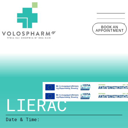
BOOK AN
APPOINTMENT
LIERAC
Date & Time: