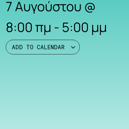
7 Αυγούστου
@
8:00 πμ
-
5:00 μμ
ADD TO CALENDAR