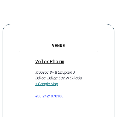
VENUE
VolosPharm
Ιάσονος 84 & Σπυρίδη 3
Βόλος
,
Βόλος
382 21
Ελλάδα
+ Google Map
+30 2421076100