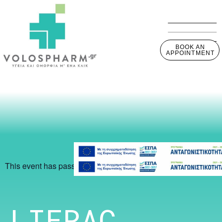
BOOK AN
APPOINTMENT
This event has passed.
LIERAC