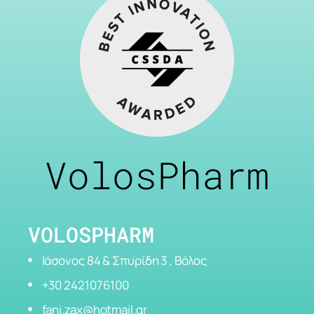
VolosPharm
VOLOSPHARM
Ιάσονος 84 & Σπυρίδη 3 , Βόλος
+30 2421076100
fani.zax@hotmail.gr