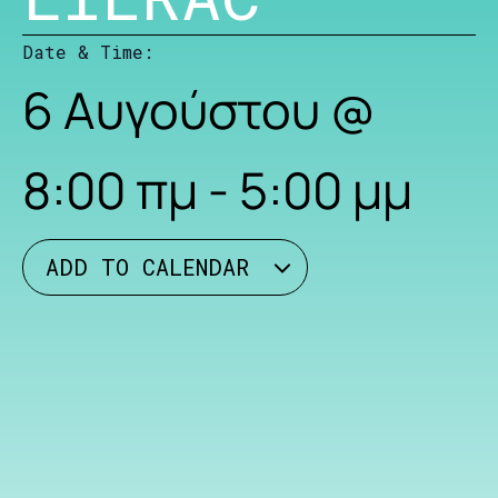
Date & Time:
6 Αυγούστου
@
8:00 πμ
-
5:00 μμ
ADD TO CALENDAR