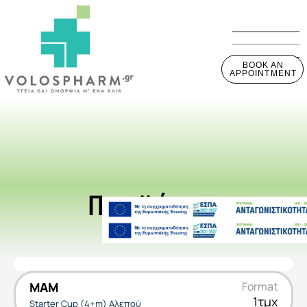
BOOK AN
APPOINTMENT
Προϊόντα
MAM
Format
1τμχ
Starter Cup (4+m) Αλεπού