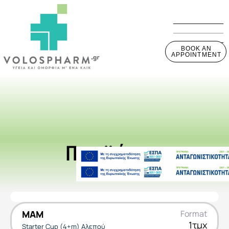
BOOK AN
APPOINTMENT
Προϊόντα
MAM
Format
1τμχ
Starter Cup (4+m) Αλεπού