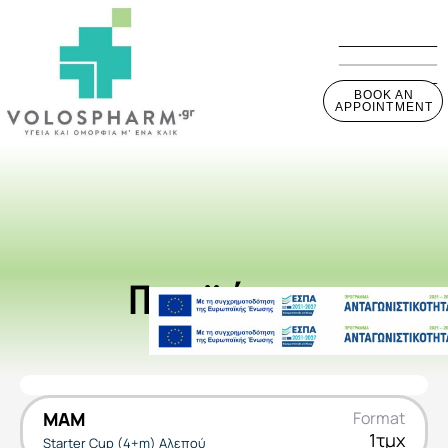
BOOK AN
APPOINTMENT
Προϊόντα
MAM
Format
1τμχ
Starter Cup (4+m) Αλεπού