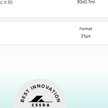
30x0,7ml
ς X 30
Format
2τμχ