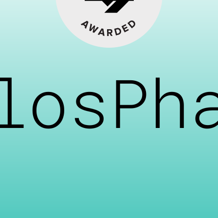
losPh