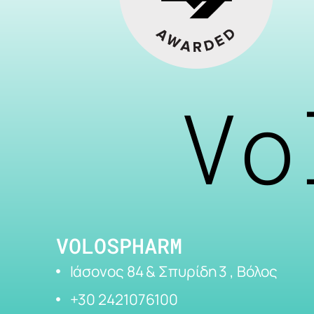
Vo
VOLOSPHARM
Ιάσονος 84 & Σπυρίδη 3 , Βόλος
+30 2421076100