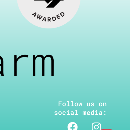
arm
Follow us on
social media: