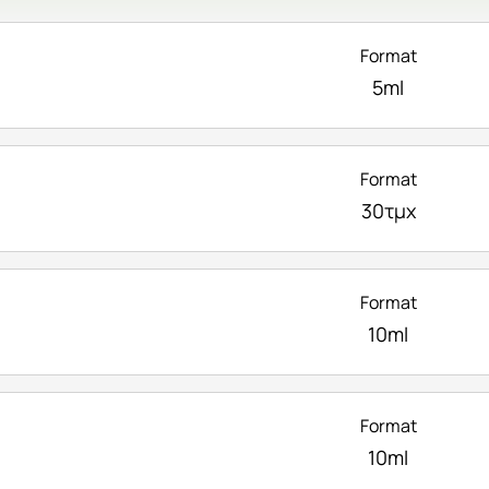
Format
5ml
Format
30τμχ
Format
10ml
Format
10ml