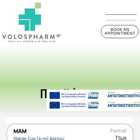
BOOK AN
APPOINTMENT
Προϊόντα
MAM
Format
1τμχ
Starter Cup (4+m) Αλεπού