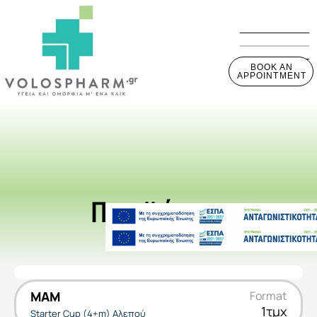
BOOK AN
APPOINTMENT
Προϊόντα
MAM
Format
1τμχ
Starter Cup (4+m) Αλεπού