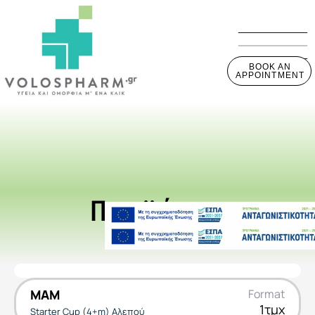
BOOK AN
APPOINTMENT
Προϊόντα
MAM
Format
1τμχ
Starter Cup (4+m) Αλεπού