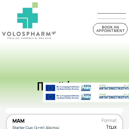
BOOK AN
APPOINTMENT
Προϊόντα
MAM
Format
1τμχ
Starter Cup (4+m) Αλεπού