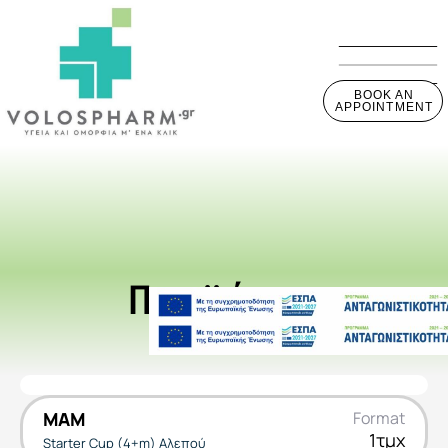
BOOK AN
APPOINTMENT
Προϊόντα
MAM
Format
1τμχ
Starter Cup (4+m) Αλεπού