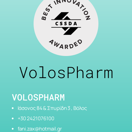
VolosPharm
VOLOSPHARM
Ιάσονος 84 & Σπυρίδη 3 , Βόλος
+30 2421076100
fani.zax@hotmail.gr