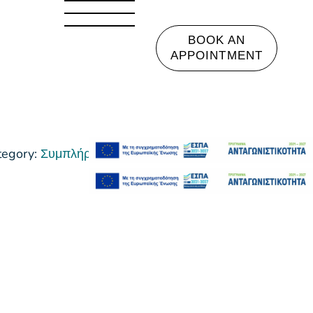
BOOK AN
APPOINTMENT
tegory:
Συμπλήρωμα Διατροφής