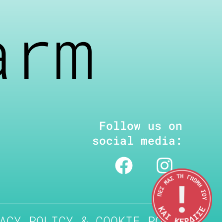
arm
Follow us on
social media:
ACY POLICY & COOKIE POLICY