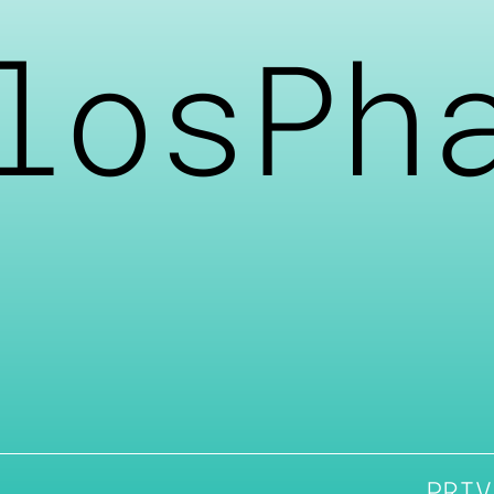
losPh
PRIV