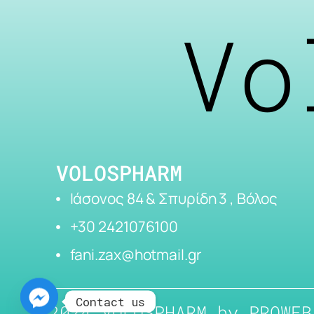
Vo
VOLOSPHARM
Ιάσονος 84 & Σπυρίδη 3 , Βόλος
+30 2421076100
fani.zax@hotmail.gr
Contact us
2024 VOLOSPHARM by
PROWEB