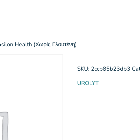
psilon Health (Χωρίς Γλουτένη)
SKU:
2ccb85b23db3
Ca
UROLYT