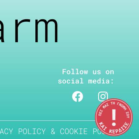
arm
Follow us on
social media:
ACY POLICY & COOKIE POLICY