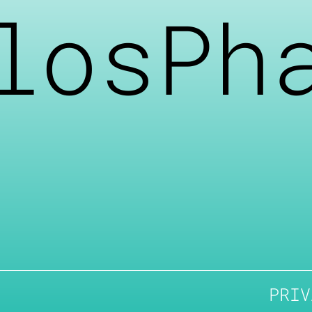
losPh
PRIV