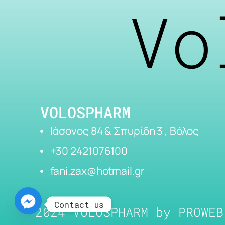
Vo
VOLOSPHARM
Ιάσονος 84 & Σπυρίδη 3 , Βόλος
+30 2421076100
fani.zax@hotmail.gr
Contact us
2024 VOLOSPHARM by
PROWEB