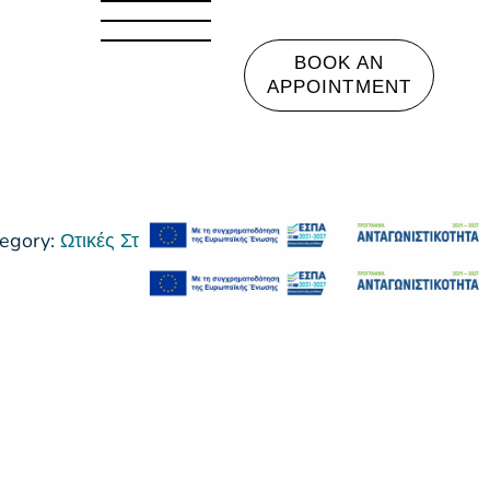
BOOK AN
APPOINTMENT
egory:
Ωτικές Σταγόνες