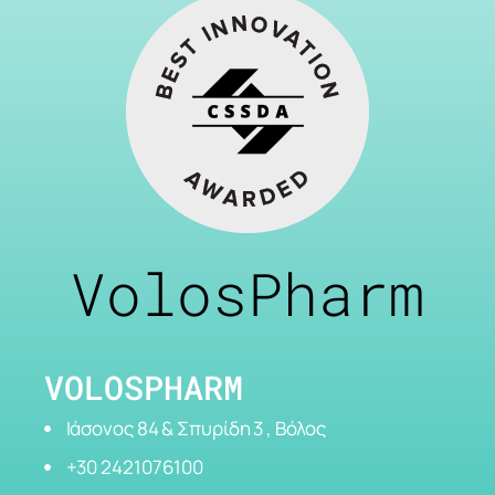
VolosPharm
VOLOSPHARM
Ιάσονος 84 & Σπυρίδη 3 , Βόλος
+30 2421076100