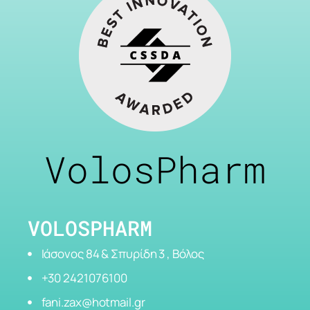
VolosPharm
VOLOSPHARM
Ιάσονος 84 & Σπυρίδη 3 , Βόλος
+30 2421076100
fani.zax@hotmail.gr