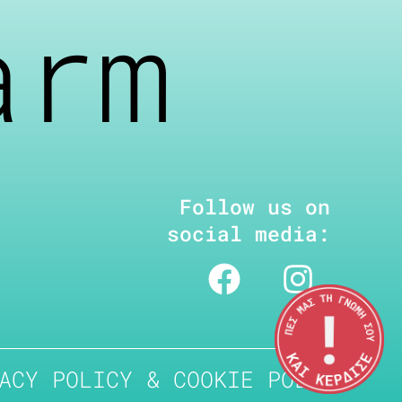
arm
Follow us on
social media:
ACY POLICY & COOKIE POLICY