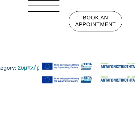
BOOK AN
APPOINTMENT
tegory:
Συμπλήρωμα Διατροφής