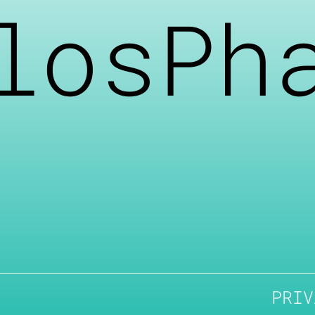
losPh
PRIV