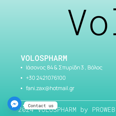
Vo
VOLOSPHARM
Ιάσονος 84 & Σπυρίδη 3 , Βόλος
+30 2421076100
fani.zax@hotmail.gr
Contact us
2024 VOLOSPHARM by
PROWEB