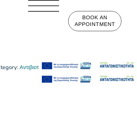
BOOK AN
APPOINTMENT
tegory:
Αντιβιοτική Κρέμα