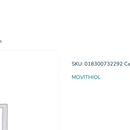
m
SKU:
018300732292
Ca
MOVITHIOL