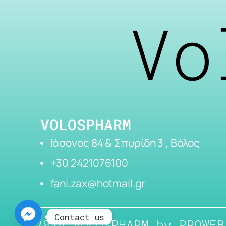
Vo
VOLOSPHARM
Ιάσονος 84 & Σπυρίδη 3 , Βόλος
+30 2421076100
fani.zax@hotmail.gr
Contact us
2024 VOLOSPHARM by
PROWEB