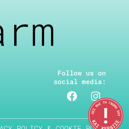
arm
Follow us on
social media:
ACY POLICY & COOKIE POLICY