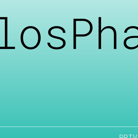
losPh
PRIV