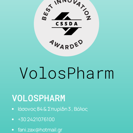
VolosPharm
VOLOSPHARM
Ιάσονος 84 & Σπυρίδη 3 , Βόλος
+30 2421076100
fani.zax@hotmail.gr