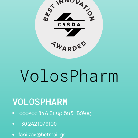
VolosPharm
VOLOSPHARM
Ιάσονος 84 & Σπυρίδη 3 , Βόλος
+30 2421076100
fani.zax@hotmail.gr