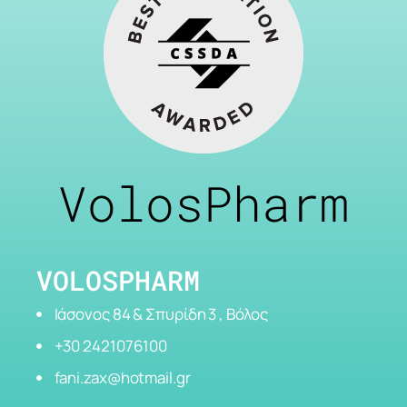
VolosPharm
VOLOSPHARM
Ιάσονος 84 & Σπυρίδη 3 , Βόλος
+30 2421076100
fani.zax@hotmail.gr