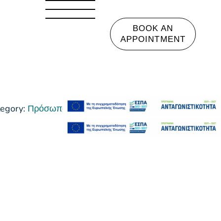
BOOK AN
APPOINTMENT
egory:
Πρόσωπο Ενυδάτωση Χείλη