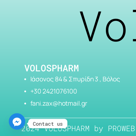
Vo
VOLOSPHARM
Ιάσονος 84 & Σπυρίδη 3 , Βόλος
+30 2421076100
fani.zax@hotmail.gr
Contact us
2024 VOLOSPHARM by
PROWEB