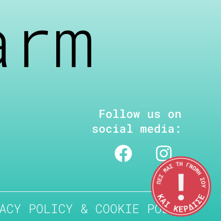
arm
Follow us on
social media:
ACY POLICY & COOKIE POLICY