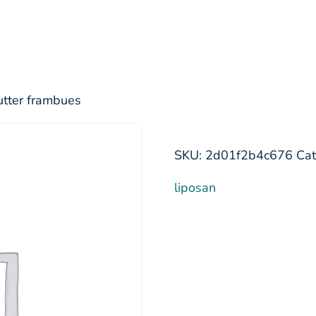
butter frambues
SKU:
2d01f2b4c676
Cat
liposan