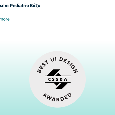
calm Pediatric Βάζο
more