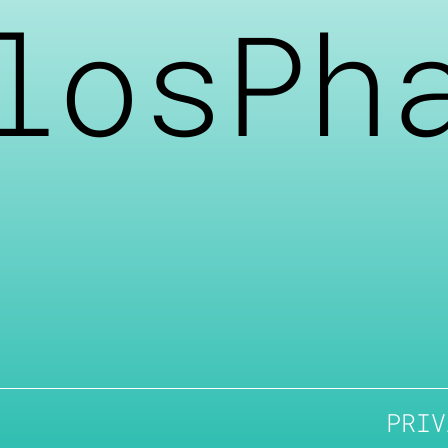
losPh
PRIV