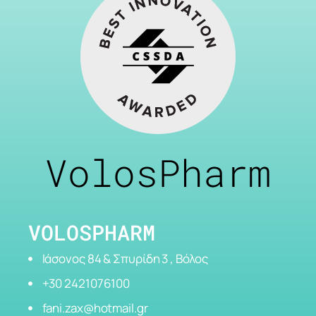
VolosPharm
VOLOSPHARM
Ιάσονος 84 & Σπυρίδη 3 , Βόλος
+30 2421076100
fani.zax@hotmail.gr