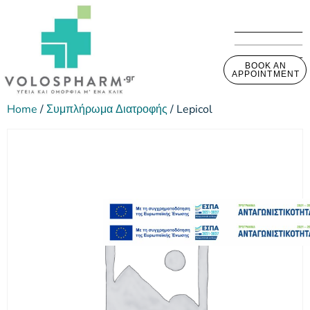
BOOK AN
APPOINTMENT
Home
/
Συμπλήρωμα Διατροφής
/ Lepicol