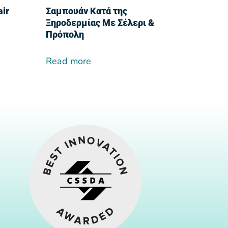
air
Σαμπουάν Κατά της
Ξηροδερμίας Με Σέλερι &
Πρόπολη
Read more