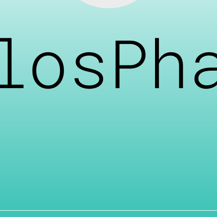
losPh