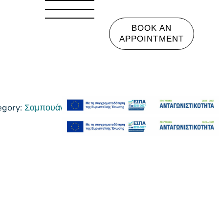
BOOK AN
APPOINTMENT
egory:
Σαμπουάν