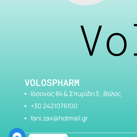
Vo
VOLOSPHARM
Ιάσονος 84 & Σπυρίδη 3 , Βόλος
+30 2421076100
fani.zax@hotmail.gr