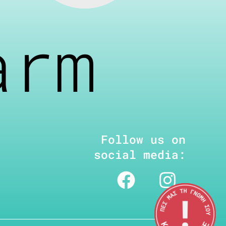
arm
Follow us on
social media: