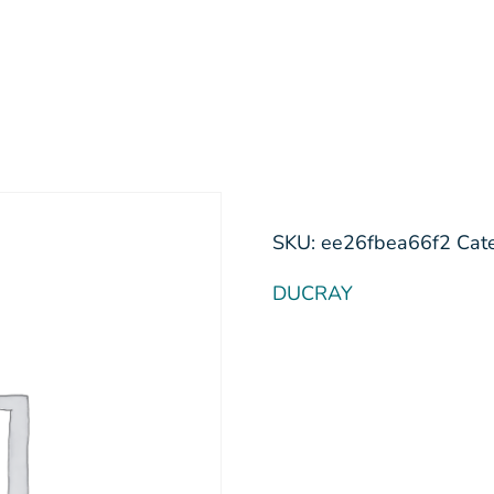
SKU:
ee26fbea66f2
Cat
DUCRAY