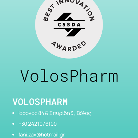
VolosPharm
VOLOSPHARM
Ιάσονος 84 & Σπυρίδη 3 , Βόλος
+30 2421076100
fani.zax@hotmail.gr