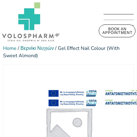
BOOK AN
APPOINTMENT
Home
/
Βερνίκι Νυχιών
/ Gel Effect Nail Colour (With
Sweet Almond)