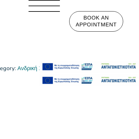
BOOK AN
APPOINTMENT
egory:
Ανδρική Σειρά