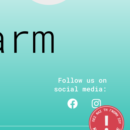
arm
Follow us on
social media: