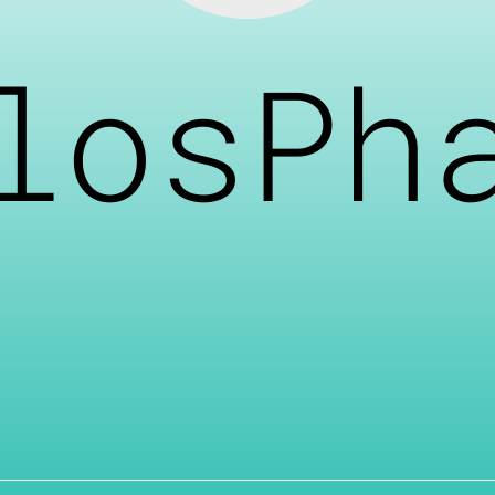
losPh