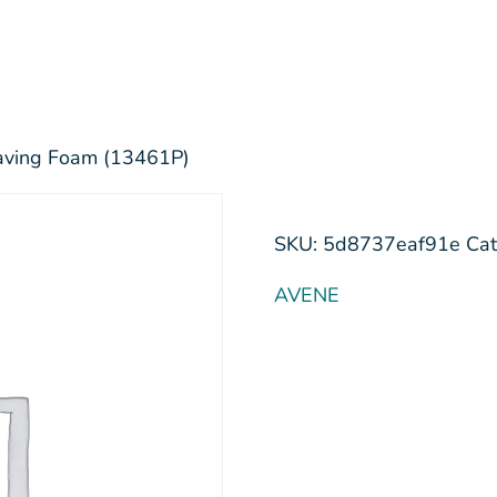
aving Foam (13461P)
SKU:
5d8737eaf91e
Cat
AVENE