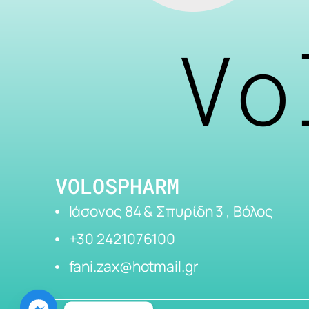
Vo
VOLOSPHARM
Ιάσονος 84 & Σπυρίδη 3 , Βόλος
+30 2421076100
fani.zax@hotmail.gr