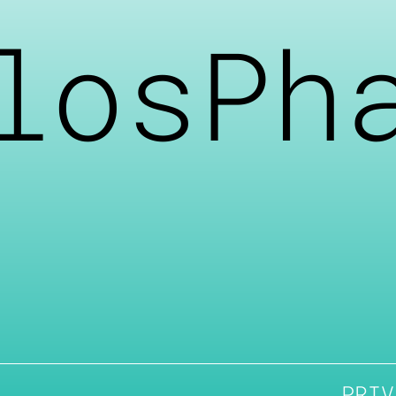
losPh
PRIV