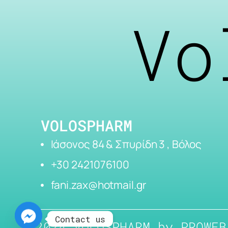
Vo
VOLOSPHARM
Ιάσονος 84 & Σπυρίδη 3 , Βόλος
+30 2421076100
fani.zax@hotmail.gr
Contact us
2024 VOLOSPHARM by
PROWEB