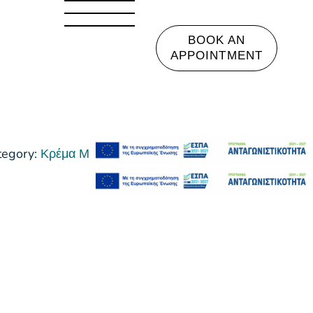
BOOK AN
APPOINTMENT
tegory:
Κρέμα Μαλλιών