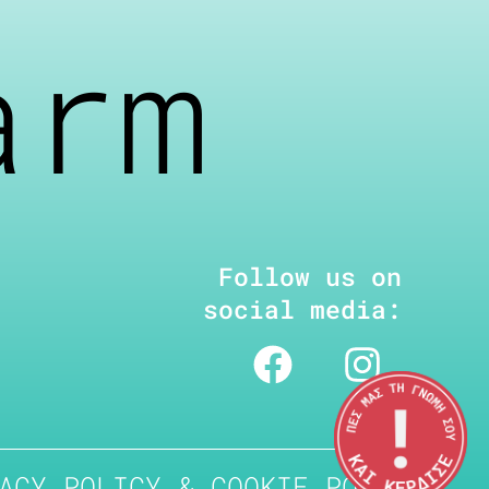
arm
Follow us on
social media:
ACY POLICY & COOKIE POLICY