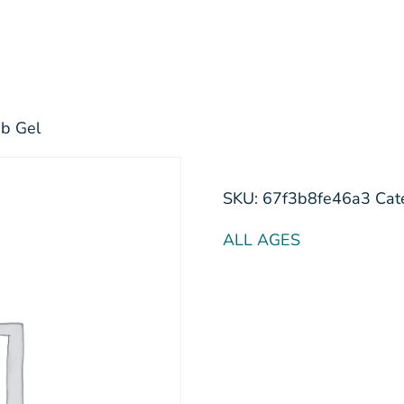
ub Gel
SKU:
67f3b8fe46a3
Cat
ALL AGES