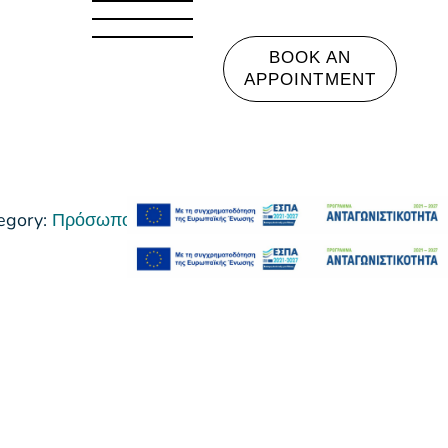
BOOK AN
APPOINTMENT
egory:
Πρόσωπο Καθαρισμός