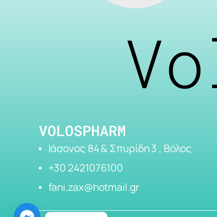
Vo
VOLOSPHARM
Ιάσονος 84 & Σπυρίδη 3 , Βόλος
+30 2421076100
fani.zax@hotmail.gr