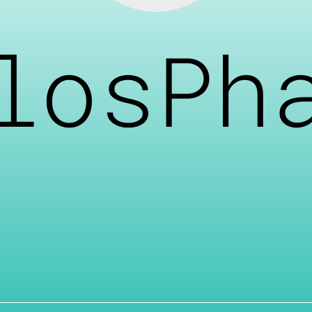
losPh