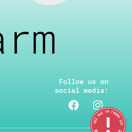
arm
Follow us on
social media: