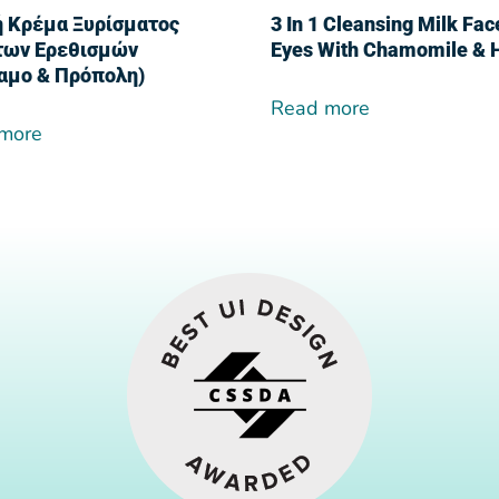
 Κρέμα Ξυρίσματος
3 In 1 Cleansing Milk Fac
των Ερεθισμών
Eyes With Chamomile & 
αμο & Πρόπολη)
Read more
more