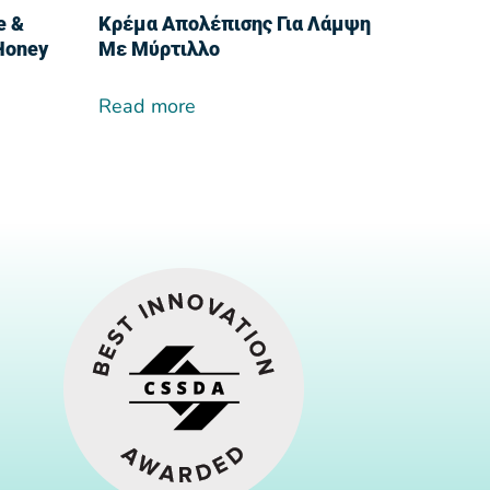
e &
Κρέμα Απολέπισης Για Λάμψη
Honey
Με Μύρτιλλο
Read more