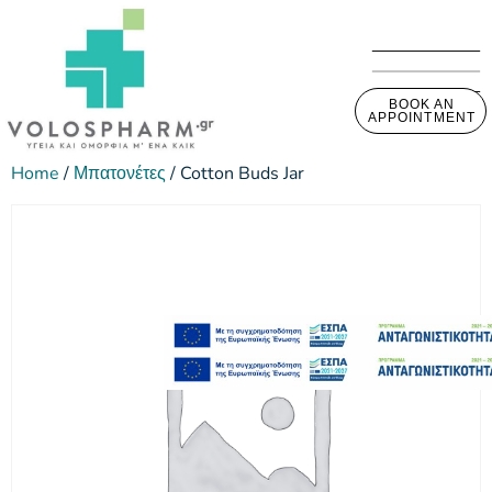
BOOK AN
APPOINTMENT
Home
/
Μπατονέτες
/ Cotton Buds Jar