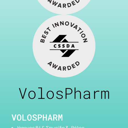
VolosPharm
VOLOSPHARM
Ιάσονος 84 & Σπυρίδη 3 , Βόλος