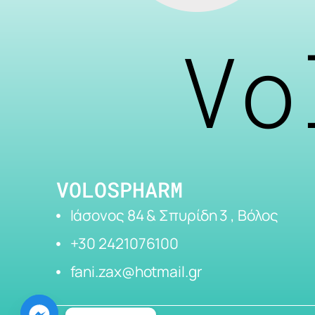
Vo
VOLOSPHARM
Ιάσονος 84 & Σπυρίδη 3 , Βόλος
+30 2421076100
fani.zax@hotmail.gr