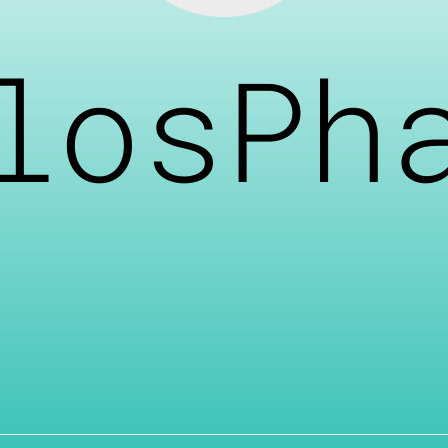
losPh