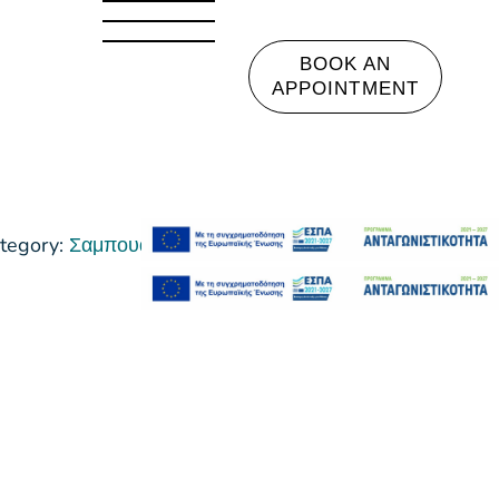
BOOK AN
APPOINTMENT
tegory:
Σαμπουάν