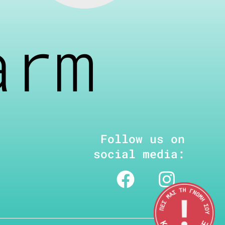
arm
Follow us on
social media: