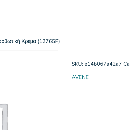
νορθωτική Κρέμα (12765P)
SKU:
e14b067a42a7
Ca
AVENE