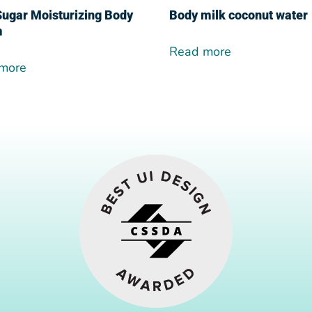
Sugar Moisturizing Body
Body milk coconut water
m
Read more
more