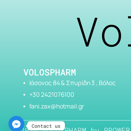
Vo
VOLOSPHARM
Ιάσονος 84 & Σπυρίδη 3 , Βόλος
+30 2421076100
fani.zax@hotmail.gr
Contact us
2024 VOLOSPHARM by
PROWEB