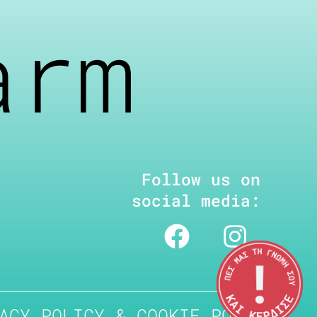
arm
Follow us on
social media:
ACY POLICY & COOKIE POLICY