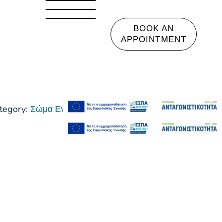
BOOK AN
APPOINTMENT
tegory:
Σώμα Ενυδάτωση