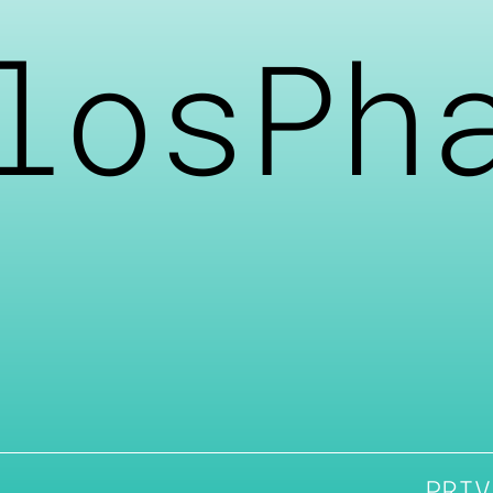
losPh
PRIV