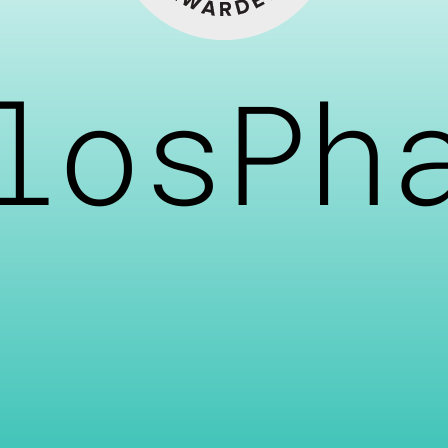
losPh