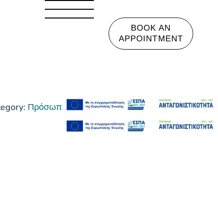
BOOK AN
APPOINTMENT
tegory:
Πρόσωπο Πολλαπλά σημάδια