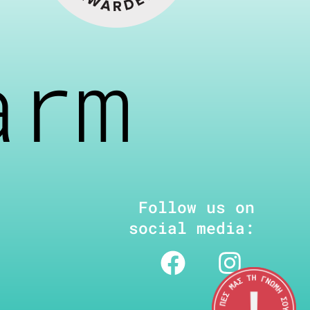
arm
Follow us on
social media: