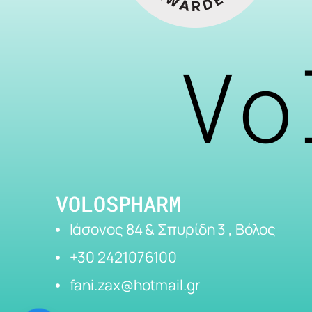
Vo
VOLOSPHARM
Ιάσονος 84 & Σπυρίδη 3 , Βόλος
+30 2421076100
fani.zax@hotmail.gr