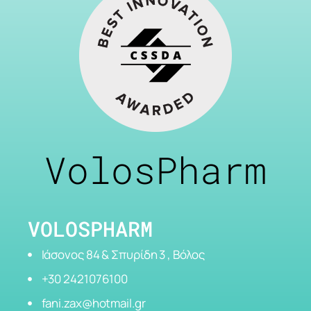
VolosPharm
VOLOSPHARM
Ιάσονος 84 & Σπυρίδη 3 , Βόλος
+30 2421076100
fani.zax@hotmail.gr