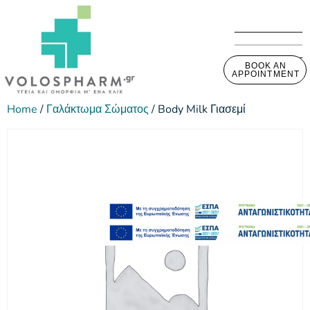
BOOK AN
APPOINTMENT
Home
/
Γαλάκτωμα Σώματος
/ Body Milk Γιασεμί