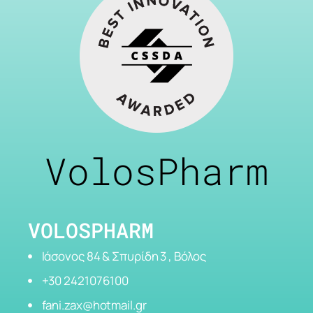
VolosPharm
VOLOSPHARM
Ιάσονος 84 & Σπυρίδη 3 , Βόλος
+30 2421076100
fani.zax@hotmail.gr