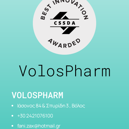
VolosPharm
VOLOSPHARM
Ιάσονος 84 & Σπυρίδη 3 , Βόλος
+30 2421076100
fani.zax@hotmail.gr