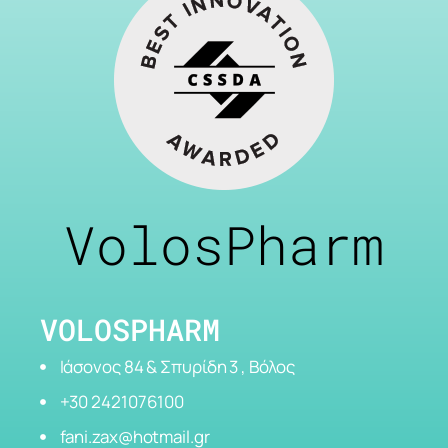
VolosPharm
VOLOSPHARM
Ιάσονος 84 & Σπυρίδη 3 , Βόλος
+30 2421076100
fani.zax@hotmail.gr