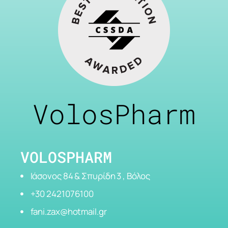
VolosPharm
VOLOSPHARM
Ιάσονος 84 & Σπυρίδη 3 , Βόλος
+30 2421076100
fani.zax@hotmail.gr