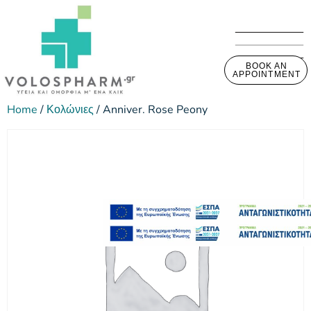
BOOK AN
APPOINTMENT
Home
/
Κολώνιες
/ Anniver. Rose Peony