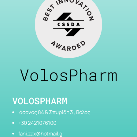
VolosPharm
VOLOSPHARM
Ιάσονος 84 & Σπυρίδη 3 , Βόλος
+30 2421076100
fani.zax@hotmail.gr