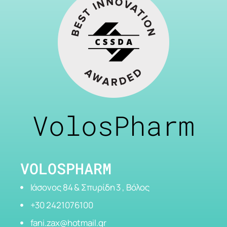
VolosPharm
VOLOSPHARM
Ιάσονος 84 & Σπυρίδη 3 , Βόλος
+30 2421076100
fani.zax@hotmail.gr