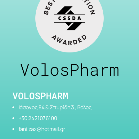
VolosPharm
VOLOSPHARM
Ιάσονος 84 & Σπυρίδη 3 , Βόλος
+30 2421076100
fani.zax@hotmail.gr