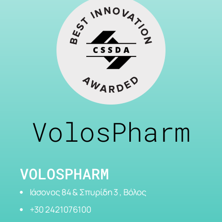
VolosPharm
VOLOSPHARM
Ιάσονος 84 & Σπυρίδη 3 , Βόλος
+30 2421076100