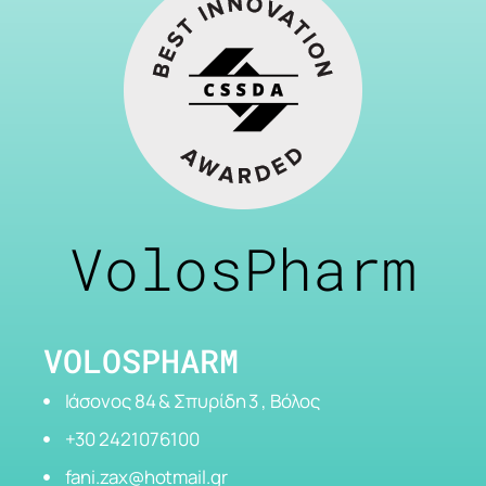
VolosPharm
VOLOSPHARM
Ιάσονος 84 & Σπυρίδη 3 , Βόλος
+30 2421076100
fani.zax@hotmail.gr