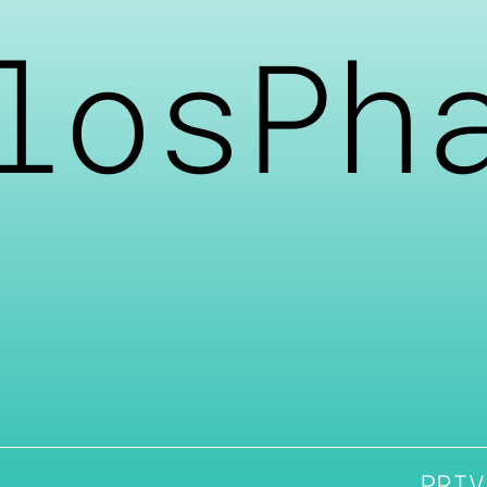
losPh
PRIV