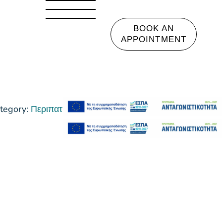
BOOK AN
APPOINTMENT
tegory:
Περιπατητήρας