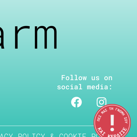
arm
Follow us on
social media:
ACY POLICY & COOKIE POLICY