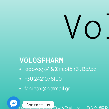
Vo
VOLOSPHARM
Ιάσονος 84 & Σπυρίδη 3 , Βόλος
+30 2421076100
fani.zax@hotmail.gr
Contact us
2024 VOLOSPHARM by
PROWEB