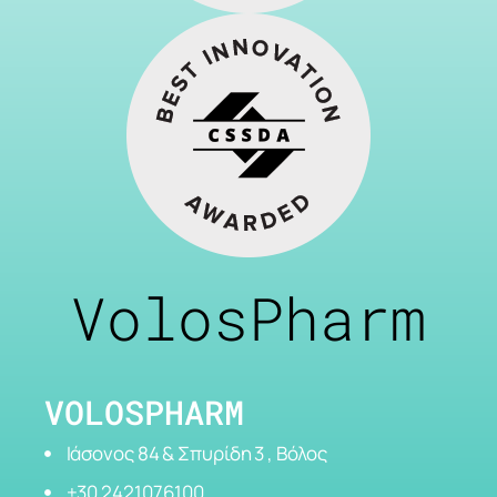
VolosPharm
VOLOSPHARM
Ιάσονος 84 & Σπυρίδη 3 , Βόλος
+30 2421076100