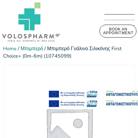
BOOK AN
APPOINTMENT
Home
/
Μπιμπερό
/ Μπιμπερό Γυάλινο Σιλικόνης First
Choice+ (0m-6m) (10745099)