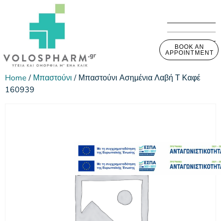
BOOK AN
APPOINTMENT
Home
/
Μπαστούνι
/ Μπαστούνι Ασημένια Λαβή Τ Καφέ
160939