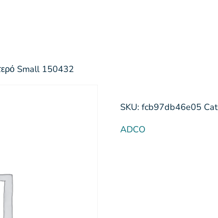
τερό Small 150432
SKU:
fcb97db46e05
Cat
ADCO