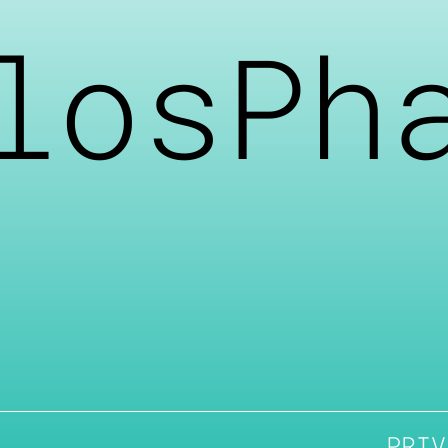
losPh
PRIV