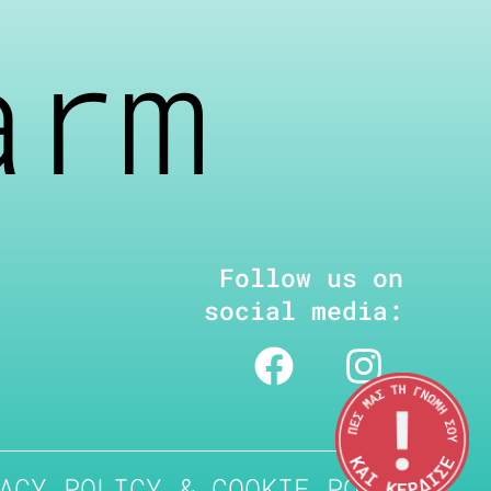
arm
Follow us on
social media:
ACY POLICY & COOKIE POLICY