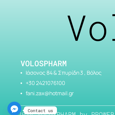
Vo
VOLOSPHARM
Ιάσονος 84 & Σπυρίδη 3 , Βόλος
+30 2421076100
fani.zax@hotmail.gr
Contact us
2024 VOLOSPHARM by
PROWEB