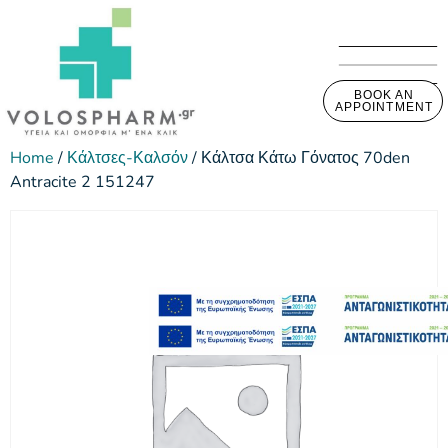
BOOK AN
APPOINTMENT
Home
/
Κάλτσες-Καλσόν
/ Κάλτσα Κάτω Γόνατος 70den
Antracite 2 151247