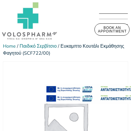
BOOK AN
APPOINTMENT
Home
/
Παιδικό Σερβίτσιο
/ Ευκαμπτο Κουτάλι Εκμάθησης
Φαγητού (SCF722/00)